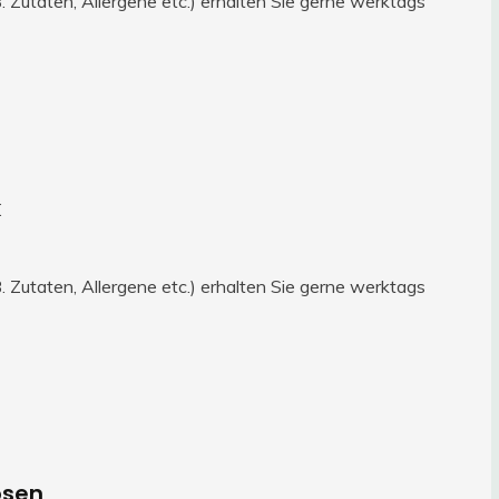
 Zutaten, Allergene etc.) erhalten Sie gerne werktags
k
 Zutaten, Allergene etc.) erhalten Sie gerne werktags
osen