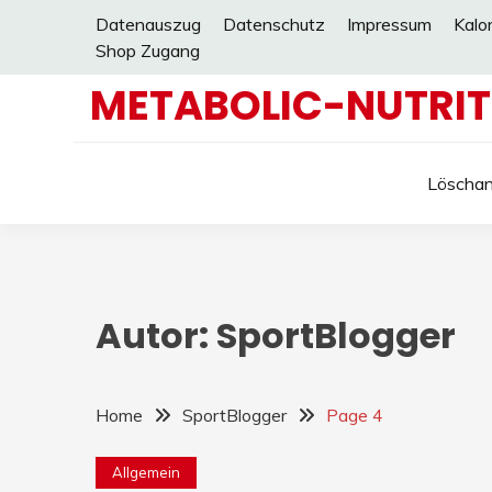
Skip
Datenauszug
Datenschutz
Impressum
Kalo
to
Shop Zugang
content
METABOLIC-NUTRIT
Löschan
Autor:
SportBlogger
Home
SportBlogger
Page 4
Allgemein