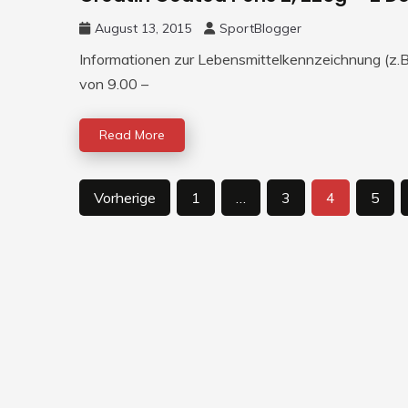
August 13, 2015
SportBlogger
Informationen zur Lebensmittelkennzeichnung (z.B.
von 9.00 –
Read More
Beitragsnavigation
Vorherige
1
…
3
4
5