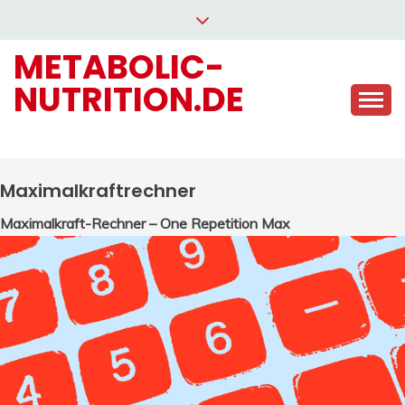
Skip
to
METABOLIC-
content
NUTRITION.DE
Maximalkraftrechner
Maximalkraft-Rechner – One Repetition Max