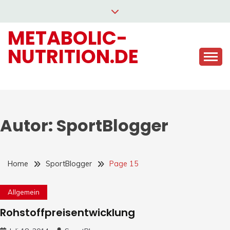
Skip
to
METABOLIC-
content
NUTRITION.DE
Autor:
SportBlogger
Home
SportBlogger
Page 15
Allgemein
Rohstoffpreisentwicklung