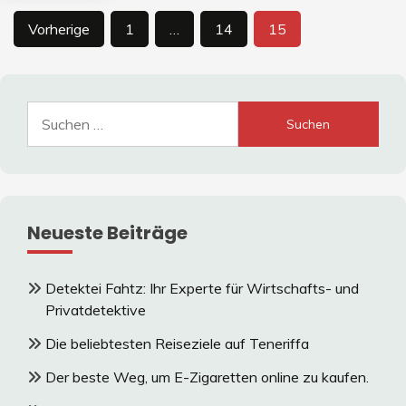
Beitragsnavigation
Vorherige
1
…
14
15
Suche
nach:
Neueste Beiträge
Detektei Fahtz: Ihr Experte für Wirtschafts- und
Privatdetektive
Die beliebtesten Reiseziele auf Teneriffa
Der beste Weg, um E-Zigaretten online zu kaufen.