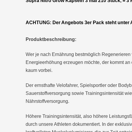
Supra Nitro Grow Kapseln 3 mal 210 Stück, = 3
ACHTUNG: Der Angebots 3er Pack steht unter Ar
Produktbeschreibung:
Wer je nach Ernährung bestmöglich Regenerieren w
Energieerhöhung erzeugen möchte, der kommt an de
kaum vorbei.
Der ernsthafte Velofahrer, Spielsportler oder Bod
Sauerstoffversorgung sowie Trainingsintensität wie
Nährstoffversorgung.
Höhere Trainingsintensität, also höhere Leistungsf
durch unsere Athleten dokumentiert. In der exklu