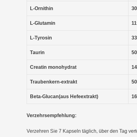
L-Ornithin
3
L-Glutamin
11
L-Tyrosin
3
Taurin
5
Creatin monohydrat
1
Traubenkern-extrakt
5
Beta-Glucan
(aus Hefeextrakt)
1
Verzehrsempfehlung:
Verzehren Sie 7 Kapseln täglich, über den Tag verte