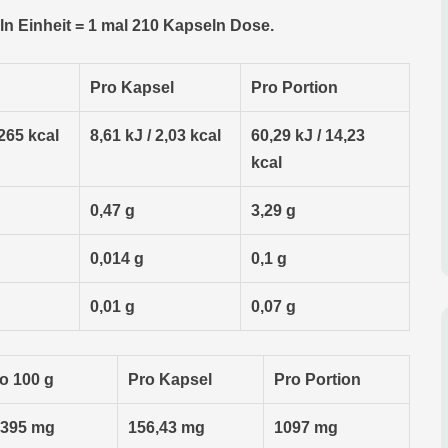
ln Einheit = 1 mal 210 Kapseln Dose.
Pro Kapsel
Pro Portion
 265 kcal
8,61 kJ / 2,03 kcal
60,29 kJ / 14,23
kcal
0,47 g
3,29 g
0,014 g
0,1 g
0,01 g
0,07 g
o 100 g
Pro Kapsel
Pro Portion
0395 mg
156,43 mg
1097 mg