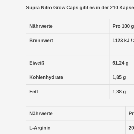
Supra Nitro Grow Caps gibt es in der 210 Kapse
Nährwerte
Pro 100 g
Brennwert
1123 kJ /
Eiweiß
61,24 g
Kohlenhydrate
1,85 g
Fett
1,38 g
Nährwerte
Pr
L-Arginin
2