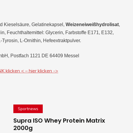
und Kieselsäure, Gelatinekapsel,
Weizeneiweißhydrolisat
,
in, Feuchthaltemittel: Glycerin, Farbstoffe E171, E132,
Tyrosin, L-Ornithin, Hefeextraktpulver.
GmbH, Postfach 1121 DE 64409 Messel
 klicken < – hier klicken ->
Sportnews
Supra ISO Whey Protein Matrix
2000g