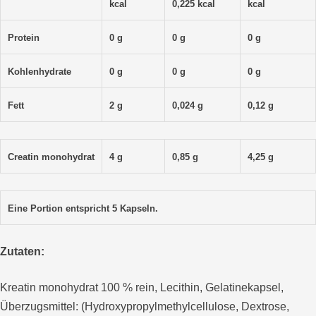
kcal
0,225 kcal
kcal
Protein
0 g
0 g
0 g
Kohlenhydrate
0 g
0 g
0 g
Fett
2 g
0,024 g
0,12 g
Creatin monohydrat
4 g
0,85 g
4,25 g
Eine Portion entspricht 5 Kapseln.
Zutaten:
Kreatin monohydrat 100 % rein, Lecithin, Gelatinekapsel,
Überzugsmittel: (Hydroxypropylmethylcellulose, Dextrose,