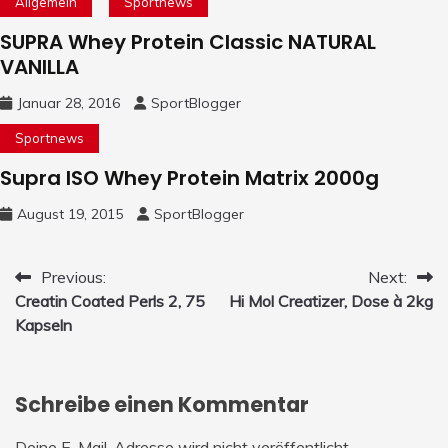
Allgemein
Sportnews
SUPRA Whey Protein Classic NATURAL
VANILLA
Januar 28, 2016
SportBlogger
Sportnews
Supra ISO Whey Protein Matrix 2000g
August 19, 2015
SportBlogger
Beitrags-
Previous:
Next:
Creatin Coated Perls 2, 75
Hi Mol Creatizer, Dose à 2kg
Navigation
Kapseln
Schreibe einen Kommentar
Deine E-Mail-Adresse wird nicht veröffentlicht.