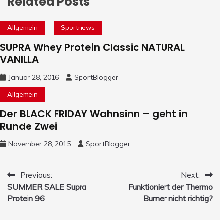
Related Posts
Allgemein
Sportnews
SUPRA Whey Protein Classic NATURAL
VANILLA
Januar 28, 2016
SportBlogger
Allgemein
Der BLACK FRIDAY Wahnsinn – geht in
Runde Zwei
November 28, 2015
SportBlogger
Beitrags-
Previous:
Next:
SUMMER SALE Supra
Funktioniert der Thermo
Navigation
Protein 96
Burner nicht richtig?